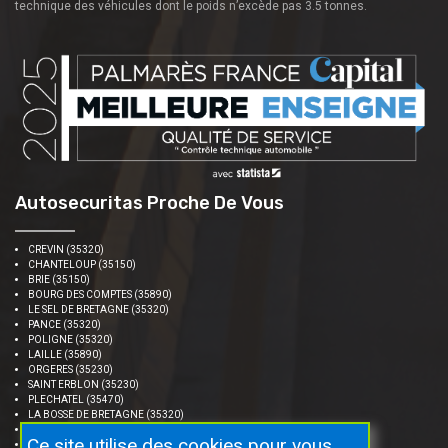
technique des véhicules dont le poids n’excède pas 3.5 tonnes.
Autosecuritas Proche De Vous
CREVIN (35320)
CHANTELOUP (35150)
BRIE (35150)
BOURG DES COMPTES (35890)
LE SEL DE BRETAGNE (35320)
PANCE (35320)
POLIGNE (35320)
LAILLE (35890)
ORGERES (35230)
SAINT ERBLON (35230)
PLECHATEL (35470)
LA BOSSE DE BRETAGNE (35320)
SAULNIERES (35320)
Ce site utilise des cookies pour vous
LE PETIT FOUGERAY (35320)