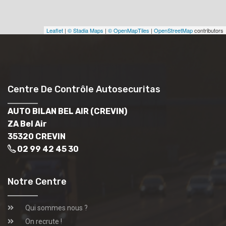
Leaflet
|
© Stadia Maps
|
© OpenMapTiles
|
OpenStreetMap
contributors
Centre De Contrôle Autosecuritas
AUTO BILAN BEL AIR (CREVIN)
ZA Bel Air
35320 CREVIN
02 99 42 45 30
Notre Centre
Qui sommes nous ?
On recrute !